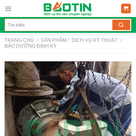
Skip
to
content
TRANG CHỦ
/
SẢN PHẨM
/
DỊCH VỤ KỸ THUẬT
/
BẢO DƯỠNG ĐỊNH KỲ