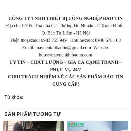
CÔNG TY TNHH THIẾT BỊ CÔNG NGHIỆP BẢO TÍN
Địa chỉ: P.305- Tòa nhà C2 - đường Đỗ Nhuận - P. Xuân Đỉnh -
Q. Bắc Từ Liêm - Hà Nội
Điện thoại/zalo: 0983 755 949 Hotline/zalo: 0946 678 168
Email: maynenkhibaotin@gmail.com Website:
https://maynenkhibaotin.com
UY TÍN – CHẤT LƯỢNG – GIÁ CẢ CẠNH TRANH –
PHỤC VỤ 24/7
CHỊU TRÁCH NHIỆM VỀ CÁC SẢN PHẨM BẢO TÍN
CUNG CẤP!
Từ khóa:
SẢN PHẨM TƯƠNG TỰ