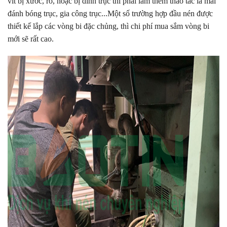
vít bị xước, rỗ, hoặc bị dính trục thì phải làm thêm thao tác là mài
đánh bóng trục, gia công trục...Một số trường hợp đầu nén được
thiết kế lắp các vòng bi đặc chủng, thì chi phí mua sắm vòng bi
mới sẽ rất cao.