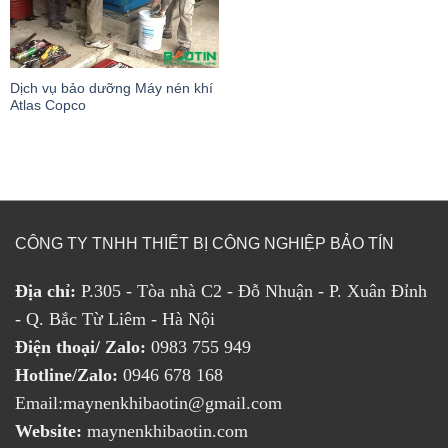
Dịch vụ bảo dưỡng Máy nén khí
Atlas Copco
CÔNG TY TNHH THIẾT BỊ CÔNG NGHIỆP BẢO TÍN
Địa chỉ:
P.305 - Tòa nhà C2 - Đỗ Nhuận - P. Xuân Đỉnh
- Q. Bắc Từ Liêm - Hà Nội
Điện thoại/ Zalo:
0983 755 949
Hotline/Zalo:
0946 678 168
Email:maynenkhibaotin@gmail.com
Website:
maynenkhibaotin.com