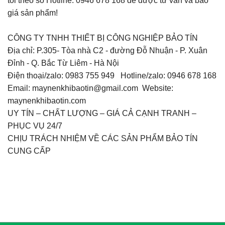
tôi theo số Hotline: 0946 678 168 để được tư vấn và báo
giá sản phẩm!
CÔNG TY TNHH THIẾT BỊ CÔNG NGHIỆP BẢO TÍN
Địa chỉ: P.305- Tòa nhà C2 - đường Đỗ Nhuận - P. Xuân
Đỉnh - Q. Bắc Từ Liêm - Hà Nội
Điện thoại/zalo: 0983 755 949 Hotline/zalo: 0946 678 168
Email: maynenkhibaotin@gmail.com Website:
maynenkhibaotin.com
UY TÍN – CHẤT LƯỢNG – GIÁ CẢ CẠNH TRANH –
PHỤC VỤ 24/7
CHỊU TRÁCH NHIỆM VỀ CÁC SẢN PHẨM BẢO TÍN
CUNG CẤP