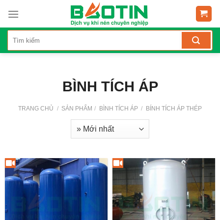
Skip
to
content
BÌNH TÍCH ÁP
TRANG CHỦ
/
SẢN PHẨM
/
BÌNH TÍCH ÁP
/
BÍNH TÍCH ÁP THÉP