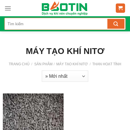
Skip
to
content
MÁY TẠO KHÍ NITƠ
TRANG CHỦ
/
SẢN PHẨM
/
MÁY TẠO KHÍ NITƠ
/
THAN HOẠT TÍNH