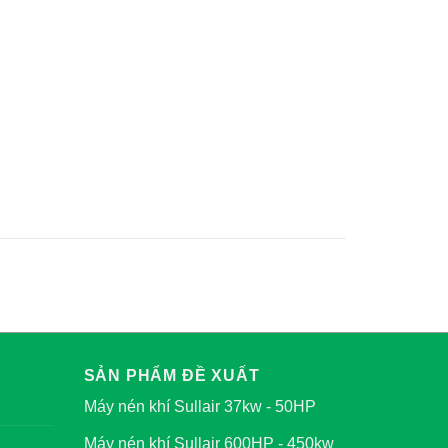
SẢN PHẨM ĐỀ XUẤT
Máy nén khí Sullair 37kw - 50HP
Máy nén khí Sullair 600HP - 450kw