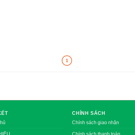
1
KẾT
CHÍNH SÁCH
chủ
Chính sách giao nhận
HIỆU
Chính sách thanh toán