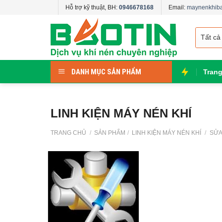
Skip
Hỗ trợ kỹ thuật, BH:
0946678168
Email:
maynenkhib
to
content
DANH MỤC SẢN PHẨM
Tran
LINH KIỆN MÁY NÉN KHÍ
TRANG CHỦ
/
SẢN PHẨM
/
LINH KIỆN MÁY NÉN KHÍ
/
SỬA