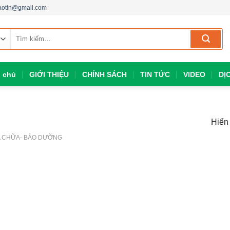
aotin@gmail.com
Tìm
kiếm:
g chủ
GIỚI THIỆU
CHÍNH SÁCH
TIN TỨC
VIDEO
DỊ
Hiển 
 CHỮA- BẢO DƯỠNG