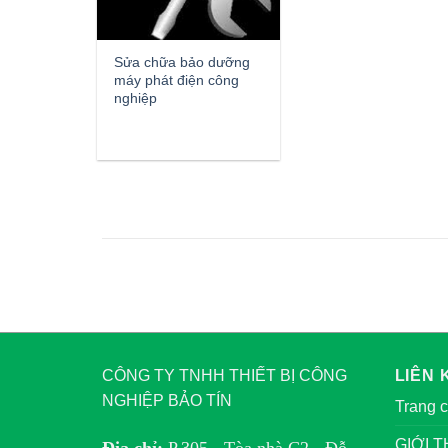
Sửa chữa bảo dưỡng
máy phát điện công
nghiệp
CÔNG TY TNHH THIẾT BỊ CÔNG
LIÊN 
NGHIỆP BẢO TÍN
Trang 
GIỚI T
Địa chỉ:
P.305 - Tòa nhà C2 - Đỗ