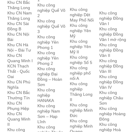
Khu CN Bắc
Khu công
Thăng Long
Khu công
nghiệp Quế Võ
Khu CN Nam
Khu công
nghiệp Dệt
2
Thăng Long
nghiệp Đồng
May Phố Nối
Khu công
Khu CN Sài
Văn I
Khu công
nghiệp Quế Võ
Đồng B
Khu công
nghiệp Yên
3
Khu CN Nội
nghiệp Đồng
Mỹ
Khu công
Bài
Văn I mở rộng
Khu công
nghiệp Yên
Khu CN Hà
Khu công
nghiệp Yên
Phong 1
Nội – Đài Tư
nghiệp Đồng
Mỹ II
Khu công
Khu CN
Văn II
Khu công
nghiệp Yên
Quang Minh I
Khu công
nghiệp Số 5
Phong 2
KCN Thạch
nghiệp Đồng
Khu công
Khu công
Thất - Quốc
Văn III
nghiệp phố
nghiệp Đại
Oai
Khu công
nối A
Đồng – Hoàn
Khu CN Phú
nghiệp Đồng
Khu công
Sơn
Nghĩa
Văn IV
nghiệp
Khu công
Khu CN Bắc
Khu công
Thăng Long
nghiệp
Thường Tín
nghiệp Châu
II
HANAKA
Khu CN
Sơn
Khu công
Khu công
Phụng Hiệp
Khu công
nghiệp Minh
nghiệp Nam
Khu CN
nghiệp Hoàng
Đức
Sơn – Hạp
Quang Minh
Đông
Khu công
Lĩnh
II
Khu công
nghiệp Minh
Khu công
Khu công
nghiệp Hoà
Quang