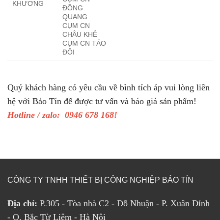
KHƯƠNG
ĐỒNG
QUANG
CỤM CN
CHÂU KHÊ
CỤM CN TÁO
ĐÔI
Quý khách hàng có yêu cầu về bình tích áp vui lòng liên
hệ với Bảo Tín để được tư vấn và báo giá sản phẩm!
Hotline / zalo: 0946 678 168!
CÔNG TY TNHH THIẾT BỊ CÔNG NGHIỆP BẢO TÍN
Địa chỉ:
P.305 - Tòa nhà C2 - Đỗ Nhuận - P. Xuân Đỉnh
- Q. Bắc Từ Liêm - Hà Nội