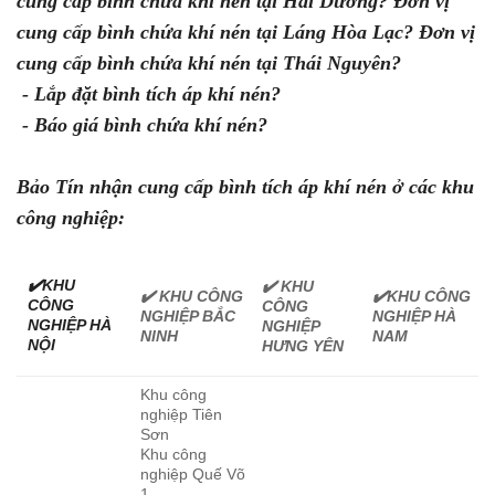
cung cấp bình chứa khí nén tại Hải Dương? Đơn vị
cung cấp bình chứa khí nén tại Láng Hòa Lạc? Đơn vị
cung cấp bình chứa khí nén tại Thái Nguyên?
- Lắp đặt bình tích áp khí nén?
- Báo giá bình chứa khí nén?
Bảo Tín nhận cung cấp bình tích áp khí nén ở các khu
công nghiệp:
✔️KHU
✔️ KHU
✔️ KHU CÔNG
✔️KHU CÔNG
CÔNG
CÔNG
NGHIỆP BẮC
NGHIỆP HÀ
NGHIỆP HÀ
NGHIỆP
NINH
NAM
NỘI
HƯNG YÊN
Khu công
nghiệp Tiên
Sơn
Khu công
nghiệp Quế Võ
1