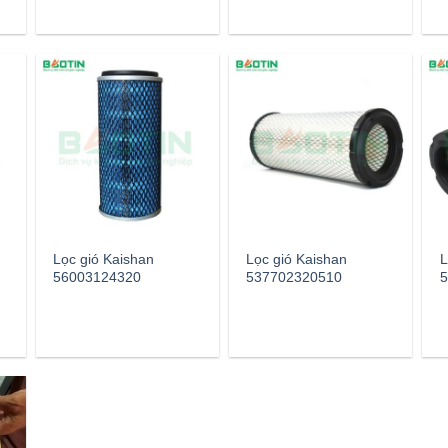
Lọc gió Kaishan
Lọc gió Kaishan
L
56003124320
537702320510
5