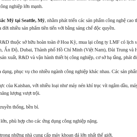
 công nghiệp lớn mạnh.
c Mỹ tại Seattle, Mỹ
, nhằm phát triển các sản phẩm công nghệ cao t
 đời nhiều sản phẩm tiên tiến với bằng sáng chế độc quyền.
R&D thuộc sở hữu hoàn toàn ở Hoa Kỳ, mua lại công ty LMF có lịch sử
Lan, Ấn Độ, Dubai, Thành phố Hồ Chí Minh (Việt Nam), Đài Trung và 
 sản xuất, R&D và vận hành thiết bị công nghiệp, cơ sở hạ tầng, phát 
a dạng, phục vụ cho nhiều ngành công nghiệp khác nhau. Các sản phẩ
c của Kaishan, với nhiều loại như máy nén khí trục vít ngâm dầu, máy 
năng lượng vượt trội.
ruyền thống, bền bỉ.
lớn, phù hợp cho các ứng dụng công nghiệp nặng.
trong những nhà cung cấp máy khoan đá lớn nhất thế giới.