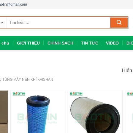
aotin@gmail.com
Tìm
kiếm:
g chủ
GIỚI THIỆU
CHÍNH SÁCH
TIN TỨC
VIDEO
DỊ
Hiển 
 TÙNG MÁY NÉN KHÍ KAISHAN