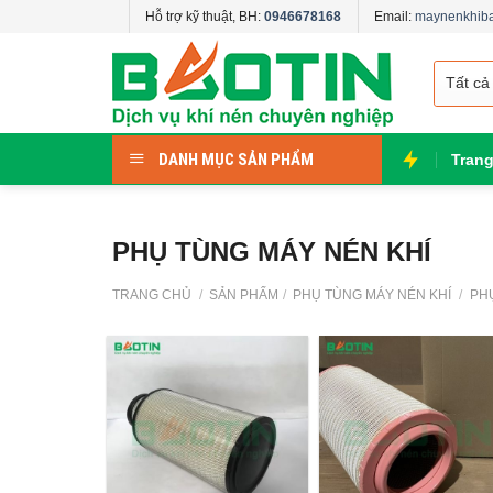
Skip
Hỗ trợ kỹ thuật, BH:
0946678168
Email:
maynenkhib
to
content
DANH MỤC SẢN PHẨM
Tran
PHỤ TÙNG MÁY NÉN KHÍ
TRANG CHỦ
/
SẢN PHẨM
/
PHỤ TÙNG MÁY NÉN KHÍ
/
PHỤ