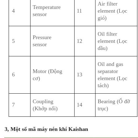
Air filter
Temperature
4
11
element (Lọc
sensor
gió)
Oil filter
Pressure
5
12
element (Lọc
sensor
dầu)
Oil and gas
Motor (Động
separator
6
13
cơ)
element (Lọc
tách)
Coupling
Bearing (Ổ đỡ
7
14
(Khớp nối)
trục)
3, Một số mã máy nén khí Kaishan