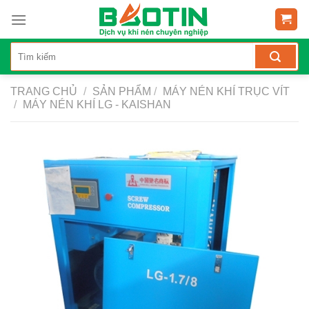
Skip
to
content
TRANG CHỦ
/
SẢN PHẨM
/
MÁY NÉN KHÍ TRỤC VÍT
/
MÁY NÉN KHÍ LG - KAISHAN