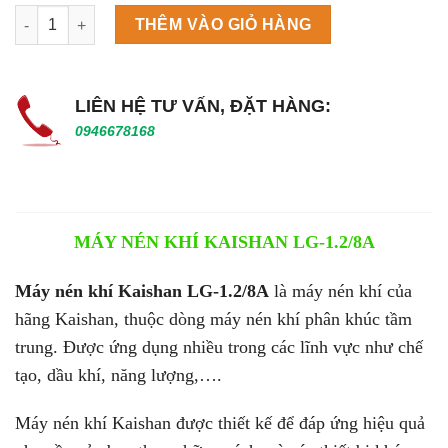
Máy làm đá viên Scotsman NW458AS số lượng
THÊM VÀO GIỎ HÀNG
LIÊN HỆ TƯ VẤN, ĐẶT HÀNG:
0946678168
MÁY NÉN KHÍ KAISHAN LG-1.2/8A
Máy nén khí Kaishan LG-1.2/8A
là máy nén khí của
hãng Kaishan, thuộc dòng máy nén khí phân khúc tầm
trung. Được ứng dụng nhiều trong các lĩnh vực như chế
tạo, dầu khí, năng lượng,….
Máy nén khí Kaishan được thiết kế để đáp ứng hiệu quả