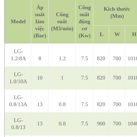
Áp
Công
Kích thước
suất
Công
suất
(Mm)
Model
làm
suất
động
việc
(M3/min)
cơ
L
W
H
(Bar)
(Kw)
LG-
1.2/8A
8
1.2
7.5
820
700
101
LG-
10
1
7.5
820
700
101
1.0/10A
LG-
0.8/13A
13
0.8
7.5
820
700
101
LG-
13
0.8
7.5
900
700
104
0.8/13