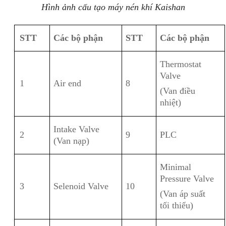
Hình ảnh cấu tạo máy nén khí Kaishan
STT
Các bộ phận
STT
Các bộ phận
Thermostat
Valve
1
Air end
8
(Van điều
nhiệt)
Intake Valve
2
9
PLC
(Van nạp)
Minimal
Pressure Valve
3
Selenoid Valve
10
(Van áp suất
tối thiểu)