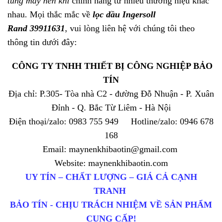
tùng máy nén khí
chính hãng từ nhiều thương hiệu khác
nhau. Mọi thắc mắc về
lọc dầu Ingersoll
Rand 39911631
, vui lòng liên hệ với chúng tôi theo
thông tin dưới đây:
CÔNG TY TNHH THIẾT BỊ CÔNG NGHIỆP BẢO
TÍN
Địa chỉ: P.305- Tòa nhà C2 - đường Đỗ Nhuận - P. Xuân
Đỉnh - Q. Bắc Từ Liêm - Hà Nội
Điện thoại/zalo: 0983 755 949 Hotline/zalo: 0946 678
168
Email: maynenkhibaotin@gmail.com
Website: maynenkhibaotin.com
UY TÍN – CHẤT LƯỢNG – GIÁ CẢ CẠNH
TRANH
BẢO TÍN - CHỊU TRÁCH NHIỆM VỀ SẢN PHẨM
CUNG CẤP!