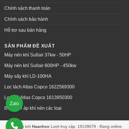
Chính sách thanh toán
Chính sách bảo hành
Hỗ trợ sau bán hàng
SẢN PHẨM ĐỀ XUẤT
Máy nén khí Sullair 37kw - 50HP
Máy nén khí Sullair 600HP - 450kw
Máy sấy khí LD-100HA
Lọc tách Atlas Copco 1622569300
Lọc gió Atlas Copco 1613950300
Zalo
Bình tích áp khí nén các loại
Cung cấp bởi
Haanhco
Lượt truy cập: 19139079 - Đang online: