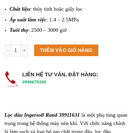
Chất liệu
: thủy tinh hoặc giấy lọc
Áp suất làm việc
: 1.4 – 2.5MPa
Tuổi thọ
: 2500 – 3000 giờ
Máy làm đá viên Scotsman NW458AS số lượng
THÊM VÀO GIỎ HÀNG
LIÊN HỆ TƯ VẤN, ĐẶT HÀNG:
0946678168
Lọc dầu Ingersoll Rand 39911631
là một phụ tùng quan
trọng trong hệ thống máy nén khí. Với chức năng chính
là làm sạch và loại bỏ tạp chất trong dầu, lọc dầu