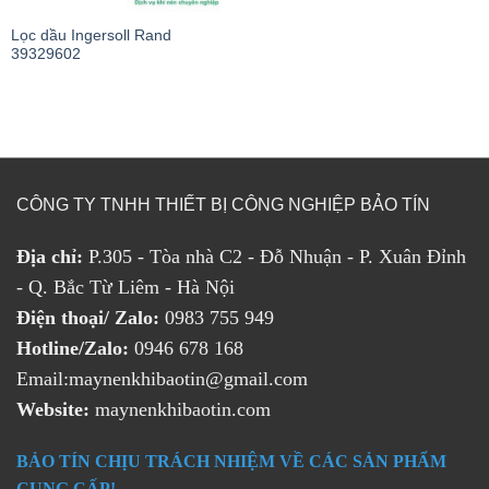
Lọc dầu Ingersoll Rand
39329602
CÔNG TY TNHH THIẾT BỊ CÔNG NGHIỆP BẢO TÍN
Địa chỉ:
P.305 - Tòa nhà C2 - Đỗ Nhuận - P. Xuân Đỉnh
- Q. Bắc Từ Liêm - Hà Nội
Điện thoại/ Zalo:
0983 755 949
Hotline/Zalo:
0946 678 168
Email:maynenkhibaotin@gmail.com
Website:
maynenkhibaotin.com
BẢO TÍN CHỊU TRÁCH NHIỆM VỀ CÁC SẢN PHẨM
CUNG CẤP!