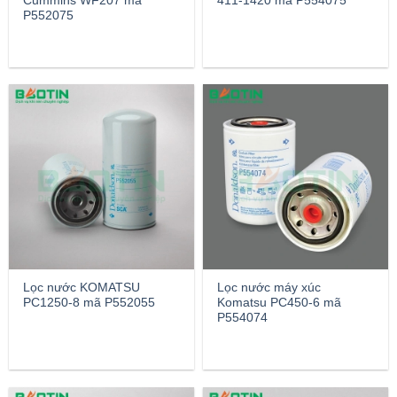
Cummins WF207 mã
411-1420 mã P554075
P552075
Lọc nước KOMATSU
Lọc nước máy xúc
PC1250-8 mã P552055
Komatsu PC450-6 mã
P554074