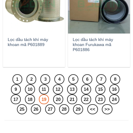
Lọc dầu tách khí máy
Lọc dầu tách khí máy
khoan mã P601889
khoan Furukawa mã
P601886
1
2
3
4
5
6
7
8
9
10
11
12
13
14
15
16
17
18
19
20
21
22
23
24
25
26
27
28
29
<<
>>