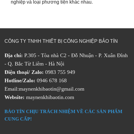
nghiệp và loại phương tiện khác nhau.
CÔNG TY TNHH THIẾT BỊ CÔNG NGHIỆP BẢO TÍN
Địa chỉ:
P.305 - Tòa nhà C2 - Đỗ Nhuận - P. Xuân Đỉnh
- Q. Bắc Từ Liêm - Hà Nội
Điện thoại/ Zalo:
0983 755 949
Hotline/Zalo:
0946 678 168
Email:maynenkhibaotin@gmail.com
Website:
maynenkhibaotin.com
BẢO TÍN CHỊU TRÁCH NHIỆM VỀ CÁC SẢN PHẨM
CUNG CẤP!