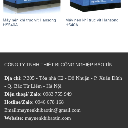
Máy nén khí trục vít Hansong
Máy nén khí trục vít Hansong
HS540A
HS40A
CÔNG TY TNHH THIẾT BỊ CÔNG NGHIỆP BẢO TÍN
Địa chỉ:
P.305 - Tòa nhà C2 - Đỗ Nhuận - P. Xuân Đỉnh
- Q. Bắc Từ Liêm - Hà Nội
Điện thoại/ Zalo:
0983 755 949
Hotline/Zalo:
0946 678 168
Email:maynenkhibaotin@gmail.com
Website:
maynenkhibaotin.com