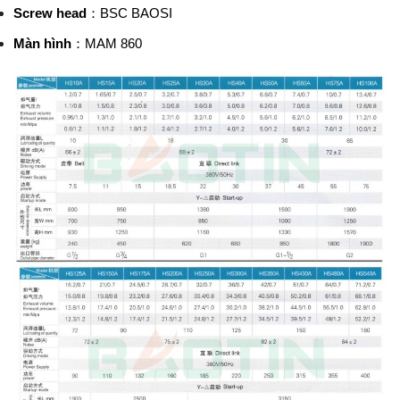
Screw head
：
BSC BAOSI
Màn hình
：
MAM 860