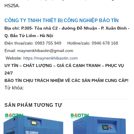
HS25A.
CÔNG TY TNHH THIẾT BỊ CÔNG NGHIỆP BẢO TÍN
Địa chỉ: P.305- Tòa nhà C2 - đường Đỗ Nhuận - P. Xuân Đỉnh -
Q. Bắc Từ Liêm - Hà Nội
Điện thoại/zalo: 0983 755 949 Hotline/zalo: 0946 678 168
Email: maynenkhibaotin@gmail.com
Website:
https://maynenkhibaotin.com
UY TÍN – CHẤT LƯỢNG – GIÁ CẢ CẠNH TRANH – PHỤC VỤ
24/7
BẢO TÍN CHỊU TRÁCH NHIỆM VỀ CÁC SẢN PHẨM CUNG CẤP!
Từ khóa:
SẢN PHẨM TƯƠNG TỰ