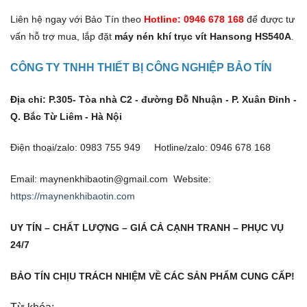
Liên hệ ngay với Bảo Tín theo
Hotline: 0946 678 168
để được tư
vấn hỗ trợ mua, lắp đặt
máy nén khí trục vít Hansong HS540A
.
CÔNG TY TNHH THIẾT BỊ CÔNG NGHIỆP BẢO TÍN
Địa chỉ: P.305- Tòa nhà C2 - đường Đỗ Nhuận - P. Xuân Đỉnh -
Q. Bắc Từ Liêm - Hà Nội
Điện thoại/zalo: 0983 755 949 Hotline/zalo: 0946 678 168
Email: maynenkhibaotin@gmail.com Website:
https://maynenkhibaotin.com
UY TÍN – CHẤT LƯỢNG – GIÁ CẢ CẠNH TRANH – PHỤC VỤ
24/7
BẢO TÍN CHỊU TRÁCH NHIỆM VỀ CÁC SẢN PHẨM CUNG CẤP!