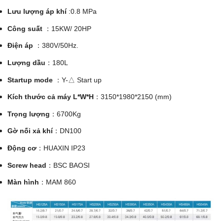
Lưu lượng áp khí
:0.8 MPa
Công suất
：15KW/ 20HP
Điện áp
：380V/50Hz.
Lượng dầu
：180L
Startup mode
：Y-△ Start up
Kích thước cả máy L*W*H
：3150*1980*2150 (mm)
Trọng lượng
：6700Kg
Gờ nối xả khí
：DN100
Động cơ
：HUAXIN IP23
Screw head
：BSC BAOSI
Màn hình
：MAM 860