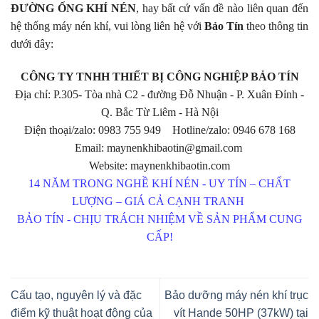
ĐƯỜNG ỐNG KHÍ NÉN
, hay bất cứ vấn đề nào liên quan đến
hệ thống máy nén khí, vui lòng liên hệ với
Bảo Tín
theo thông tin
dưới đây:
CÔNG TY TNHH THIẾT BỊ CÔNG NGHIỆP BẢO TÍN
Địa chỉ: P.305- Tòa nhà C2 - đường Đỗ Nhuận - P. Xuân Đỉnh -
Q. Bắc Từ Liêm - Hà Nội
Điện thoại/zalo: 0983 755 949 Hotline/zalo: 0946 678 168
Email: maynenkhibaotin@gmail.com
Website: maynenkhibaotin.com
14 NĂM TRONG NGHỀ KHÍ NÉN - UY TÍN – CHẤT
LƯỢNG – GIÁ CẢ CẠNH TRANH
BẢO TÍN - CHỊU TRÁCH NHIỆM VỀ SẢN PHẨM CUNG
CẤP!
Cấu tạo, nguyên lý và đặc
Bảo dưỡng máy nén khí trục
điểm kỹ thuật hoạt động của
vít Hande 50HP (37kW) tại