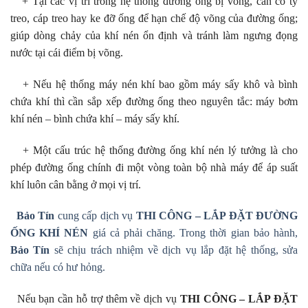
+ Tại các vị trí trong hệ thống đường ống bị võng, cần có ty
treo, cáp treo hay ke đỡ ống để hạn chế độ võng của đường ống;
giúp dòng chảy của khí nén ổn định và tránh làm ngưng đọng
nước tại cái điểm bị võng.
+ Nếu hệ thống máy nén khí bao gồm máy sấy khô và bình
chứa khí thì cần sắp xếp đường ống theo nguyên tắc: máy bơm
khí nén – bình chứa khí – máy sấy khí.
+ Một cấu trúc hệ thống đường ống khí nén lý tưởng là cho
phép đường ống chính đi một vòng toàn bộ nhà máy để áp suất
khí luôn cân bằng ở mọi vị trí.
Bảo Tín
cung cấp dịch vụ
THI CÔNG – LẮP ĐẶT ĐƯỜNG
ỐNG KHÍ NÉN
giá cả phải chăng. Trong thời gian bảo hành,
Bảo Tín
sẽ chịu trách nhiệm về dịch vụ lắp đặt hệ thống, sửa
chữa nếu có hư hỏng.
Nếu bạn cần hỗ trợ thêm về dịch vụ
THI CÔNG – LẮP ĐẶT