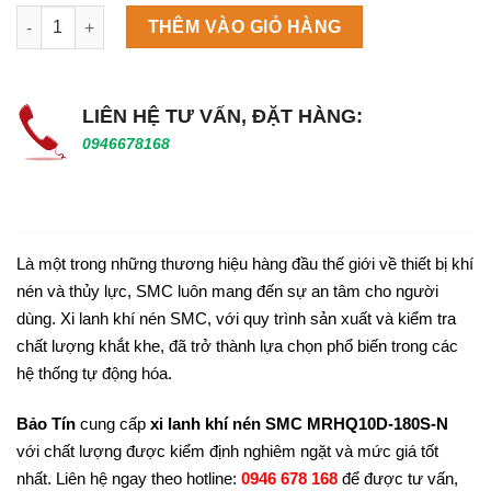
Máy làm đá viên Scotsman NW458AS số lượng
THÊM VÀO GIỎ HÀNG
LIÊN HỆ TƯ VẤN, ĐẶT HÀNG:
0946678168
Là một trong những thương hiệu hàng đầu thế giới về thiết bị khí
nén và thủy lực, SMC luôn mang đến sự an tâm cho người
dùng. Xi lanh khí nén SMC, với quy trình sản xuất và kiểm tra
chất lượng khắt khe, đã trở thành lựa chọn phổ biến trong các
hệ thống tự động hóa.
Bảo Tín
cung cấp
xi lanh khí nén SMC MRHQ10D-180S-N
với chất lượng được kiểm định nghiêm ngặt và mức giá tốt
nhất. Liên hệ ngay theo hotline:
0946 678 168
để được tư vấn,