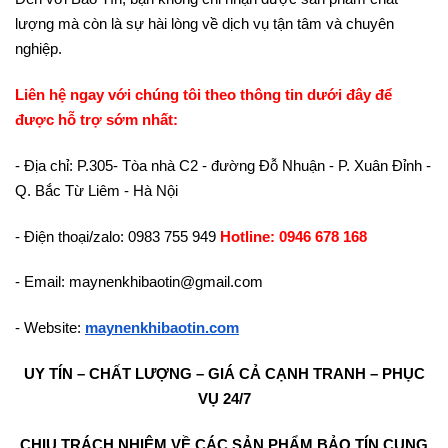
lượng mà còn là sự hài lòng về dịch vụ tận tâm và chuyên
nghiệp.
Liên hệ ngay với chúng tôi theo thông tin dưới đây để
được hỗ trợ sớm nhất:
- Địa chỉ: P.305- Tòa nhà C2 - đường Đỗ Nhuận - P. Xuân Đỉnh -
Q. Bắc Từ Liêm - Hà Nội
- Điện thoại/zalo: 0983 755 949
Hotline: 0946 678 168
- Email: maynenkhibaotin@gmail.com
- Website:
maynenkhibaotin.com
UY TÍN – CHẤT LƯỢNG – GIÁ CẢ CẠNH TRANH – PHỤC
VỤ 24/7
CHỊU TRÁCH NHIỆM VỀ CÁC SẢN PHẨM BẢO TÍN CUNG