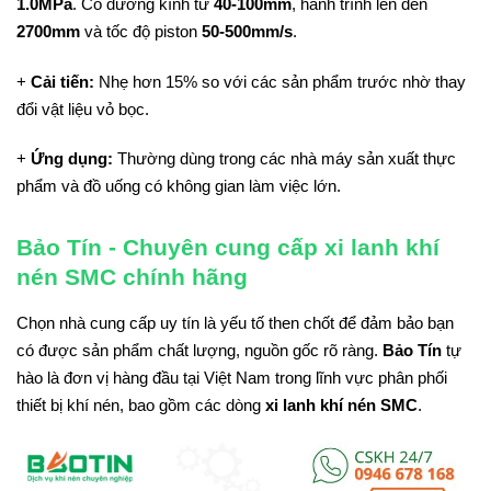
1.0MPa
. Có đường kính từ
40-100mm
, hành trình lên đến
2700mm
và tốc độ piston
50-500mm/s
.
+
Cải tiến:
Nhẹ hơn 15% so với các sản phẩm trước nhờ thay
đổi vật liệu vỏ bọc.
+
Ứng dụng:
Thường dùng trong các nhà máy sản xuất thực
phẩm và đồ uống có không gian làm việc lớn.
Bảo Tín - Chuyên cung cấp xi lanh khí
nén SMC chính hãng
Chọn nhà cung cấp uy tín là yếu tố then chốt để đảm bảo bạn
có được sản phẩm chất lượng, nguồn gốc rõ ràng.
Bảo Tín
tự
hào là đơn vị hàng đầu tại Việt Nam trong lĩnh vực phân phối
thiết bị khí nén, bao gồm các dòng
xi lanh khí nén SMC
.