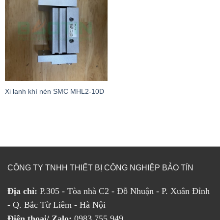
Xi lanh khí nén SMC MHL2-10D
CÔNG TY TNHH THIẾT BỊ CÔNG NGHIỆP BẢO TÍN
Địa chỉ:
P.305 - Tòa nhà C2 - Đỗ Nhuận - P. Xuân Đỉnh
- Q. Bắc Từ Liêm - Hà Nội
Điện thoại/ Zalo:
0983 755 949