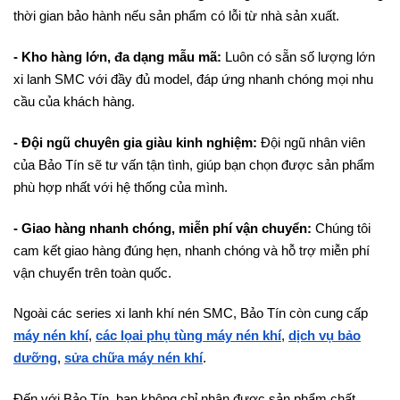
thời gian bảo hành nếu sản phẩm có lỗi từ nhà sản xuất.
- Kho hàng lớn, đa dạng mẫu mã:
Luôn có sẵn số lượng lớn
xi lanh SMC với đầy đủ model, đáp ứng nhanh chóng mọi nhu
cầu của khách hàng.
- Đội ngũ chuyên gia giàu kinh nghiệm:
Đội ngũ nhân viên
của Bảo Tín sẽ tư vấn tận tình, giúp bạn chọn được sản phẩm
phù hợp nhất với hệ thống của mình.
- Giao hàng nhanh chóng, miễn phí vận chuyển:
Chúng tôi
cam kết giao hàng đúng hẹn, nhanh chóng và hỗ trợ miễn phí
vận chuyển trên toàn quốc.
Ngoài các series xi lanh khí nén SMC, Bảo Tín còn cung cấp
máy nén khí
,
các lọai phụ tùng máy nén khí
,
dịch vụ bảo
dưỡng
,
sửa chữa máy nén khí
.
Đến với Bảo Tín, bạn không chỉ nhận được sản phẩm chất