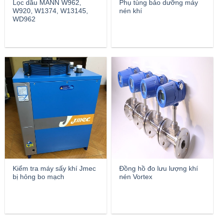
Lọc dầu MANN W962,
Phụ tùng bảo dưỡng máy
W920, W1374, W13145,
nén khí
WD962
Kiểm tra máy sấy khí Jmec
Đồng hồ đo lưu lượng khí
bị hỏng bo mạch
nén Vortex