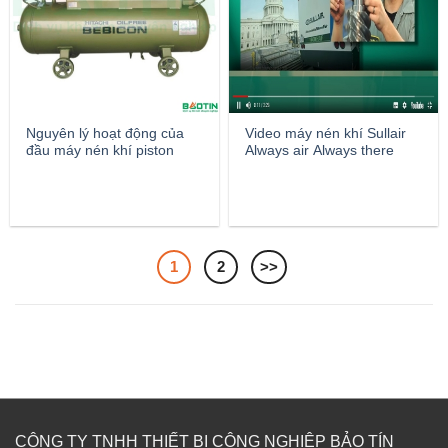
Nguyên lý hoạt động của
Video máy nén khí Sullair
đầu máy nén khí piston
Always air Always there
1
2
>>
CÔNG TY TNHH THIẾT BỊ CÔNG NGHIỆP BẢO TÍN