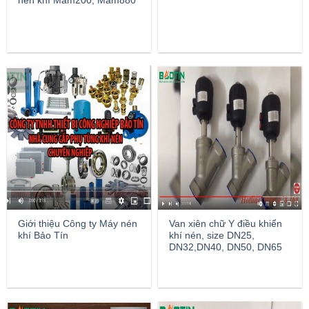
nén khí Mam200, Mam880
Giới thiệu Công ty Máy nén
Van xiên chữ Y điều khiển
khí Bảo Tín
khí nén, size DN25,
DN32,DN40, DN50, DN65