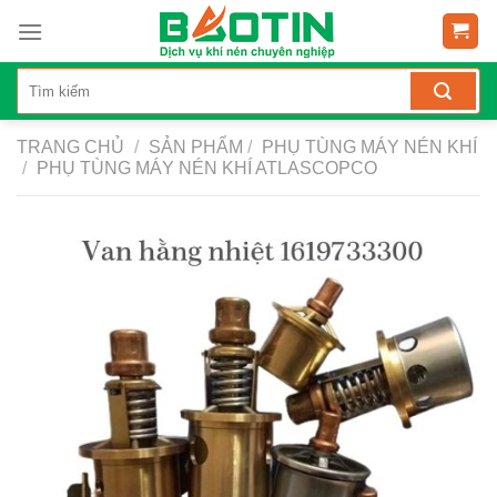
Skip
to
content
TRANG CHỦ
/
SẢN PHẨM
/
PHỤ TÙNG MÁY NÉN KHÍ
/
PHỤ TÙNG MÁY NÉN KHÍ ATLASCOPCO