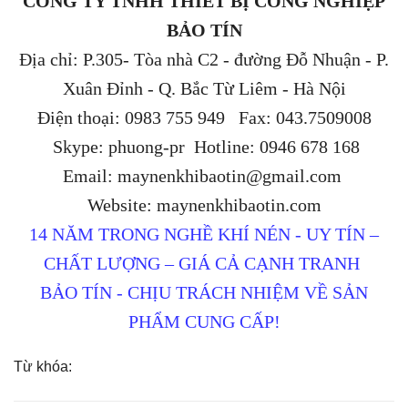
CÔNG TY TNHH THIẾT BỊ CÔNG NGHIỆP
BẢO TÍN
Địa chỉ: P.305- Tòa nhà C2 - đường Đỗ Nhuận - P.
Xuân Đỉnh - Q. Bắc Từ Liêm - Hà Nội
Điện thoại: 0983 755 949 Fax: 043.7509008
Skype: phuong-pr Hotline: 0946 678 168
Email: maynenkhibaotin@gmail.com
Website: maynenkhibaotin.com
14 NĂM TRONG NGHỀ KHÍ NÉN - UY TÍN –
CHẤT LƯỢNG – GIÁ CẢ CẠNH TRANH
BẢO TÍN - CHỊU TRÁCH NHIỆM VỀ SẢN
PHẨM CUNG CẤP!
Từ khóa: