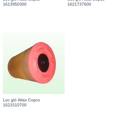
1613950300
1621737600
Lọc gió Atlas Copco
1621510700