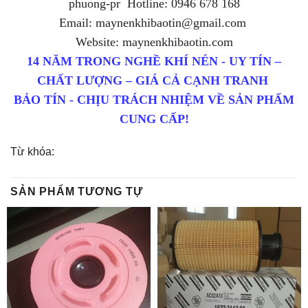
phuong-pr Hotline: 0946 678 168
Email: maynenkhibaotin@gmail.com
Website: maynenkhibaotin.com
14 NĂM TRONG NGHỀ KHÍ NÉN - UY TÍN –
CHẤT LƯỢNG – GIÁ CẢ CẠNH TRANH
BẢO TÍN - CHỊU TRÁCH NHIỆM VỀ SẢN PHẨM
CUNG CẤP!
Từ khóa:
SẢN PHẨM TƯƠNG TỰ