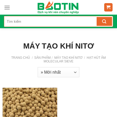
Skip
to
content
MÁY TẠO KHÍ NITƠ
TRANG CHỦ
/
SẢN PHẨM
/
MÁY TẠO KHÍ NITƠ
/
HẠT HÚT ẨM
MOLECULAR SIEVE