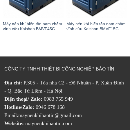
Máy nén khí biến tần nam châm
Máy nén khí biến tần nam châm
vĩnh cửu Kaishan BMVF45G
vĩnh cửu Kaishan BMVF15G
CÔNG TY TNHH THIẾT BỊ CÔNG NGHIỆP BẢO TÍN
Địa chỉ:
P.305 - Tòa nhà C2 - Đỗ Nhuận - P. Xuân Đỉnh
- Q. Bắc Từ Liêm - Hà Nội
Điện thoại/ Zalo:
0983 755 949
Hotline/Zalo:
0946 678 168
Email:maynenkhibaotin@gmail.com
Website:
maynenkhibaotin.com