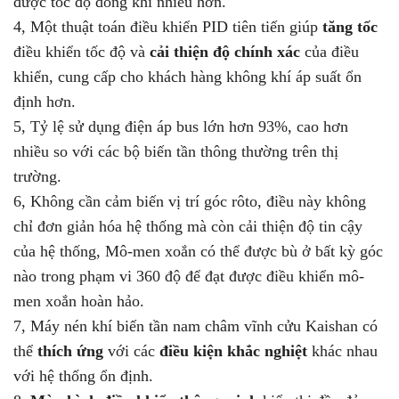
được tốc độ dòng khí nhiều hơn.
4, Một thuật toán điều khiển PID tiên tiến giúp
tăng tốc
điều khiển tốc độ và
cải thiện độ chính xác
của điều
khiển, cung cấp cho khách hàng không khí áp suất ổn
định hơn.
5, Tỷ lệ sử dụng điện áp bus lớn hơn 93%, cao hơn
nhiều so với các bộ biến tần thông thường trên thị
trường.
6, Không cần cảm biến vị trí góc rôto, điều này không
chỉ đơn giản hóa hệ thống mà còn cải thiện độ tin cậy
của hệ thống, Mô-men xoắn có thể được bù ở bất kỳ góc
nào trong phạm vi 360 độ để đạt được điều khiển mô-
men xoắn hoàn hảo.
7, Máy nén khí biến tần nam châm vĩnh cửu Kaishan có
thể
thích ứng
với các
điều kiện khắc nghiệt
khác nhau
với hệ thống ổn định.