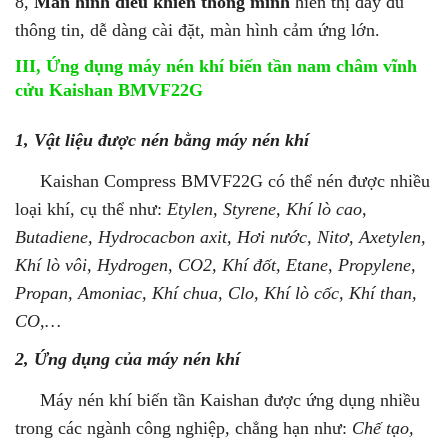
8,
Màn hình điều khiển thông minh
hiển thị đầy đủ
thông tin, dễ dàng cài đặt, màn hình cảm ứng lớn.
III, Ứng dụng máy nén khí biến tần nam châm vĩnh
cửu Kaishan BMVF22G
1, Vật liệu được nén bằng máy nén khí
Kaishan Compress BMVF22G có thể nén được nhiều
loại khí, cụ thể như:
Etylen, Styrene, Khí lò cao,
Butadiene, Hydrocacbon axit, Hơi nước, Nitơ, Axetylen,
Khí lò vôi, Hydrogen, CO2, Khí đốt, Etane, Propylene,
Propan, Amoniac, Khí chua, Clo, Khí lò cốc, Khí than,
CO,…
2, Ứng dụng của máy nén khí
Máy nén khí biến tần Kaishan được ứng dụng nhiều
trong các ngành công nghiệp, chẳng hạn như:
Chế tạo,