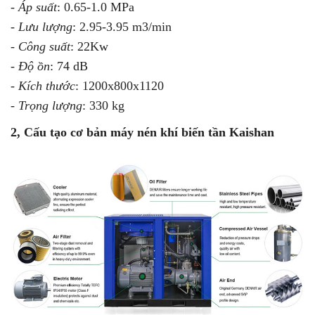
-
Áp suất
: 0.65-1.0 MPa
-
Lưu lượng
: 2.95-3.95 m3/min
-
Công suất
: 22Kw
-
Độ ồn
: 74 dB
-
Kích thước
: 1200x800x1120
-
Trọng lượng
: 330 kg
2, Cấu tạo cơ bản máy nén khí biến tần Kaishan