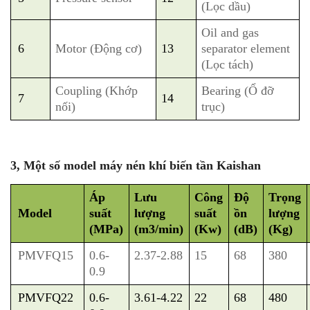
(Lọc dầu)
Oil and gas
6
Motor (Động cơ)
13
separator element
(Lọc tách)
Coupling (Khớp
Bearing (Ổ đỡ
7
14
nối)
trục)
3, Một số model máy nén khí biến tần Kaishan
Áp
Lưu
Công
Độ
Trọng
Model
suất
lượng
suất
ồn
lượng
(MPa)
(m3/min)
(Kw)
(dB)
(Kg)
PMVFQ15
0.6-
2.37-2.88
15
68
380
0.9
PMVFQ22
0.6-
3.61-4.22
22
68
480