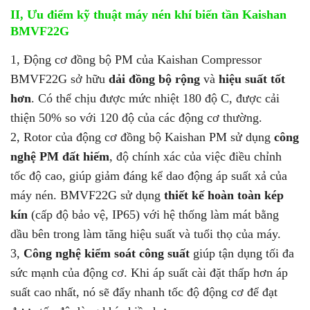
II, Ưu điểm kỹ thuật máy nén khí biến tần Kaishan
BMVF22G
1, Động cơ đồng bộ PM của Kaishan Compressor
BMVF22G sở hữu
dải đồng bộ rộng
và
hiệu suất tốt
hơn
. Có thể chịu được mức nhiệt 180 độ C, được cải
thiện 50% so với 120 độ của các động cơ thường.
2, Rotor của động cơ đồng bộ Kaishan PM sử dụng
công
nghệ PM đất hiếm
, độ chính xác của việc điều chỉnh
tốc độ cao, giúp giảm đáng kể dao động áp suất xả của
máy nén. BMVF22G sử dụng
thiết kế hoàn toàn kép
kín
(cấp độ bảo vệ, IP65) với hệ thống làm mát bằng
dầu bên trong làm tăng hiệu suất và tuổi thọ của máy.
3,
Công nghệ kiểm soát công suất
giúp tận dụng tối đa
sức mạnh của động cơ. Khi áp suất cài đặt thấp hơn áp
suất cao nhất, nó sẽ đẩy nhanh tốc độ động cơ để đạt