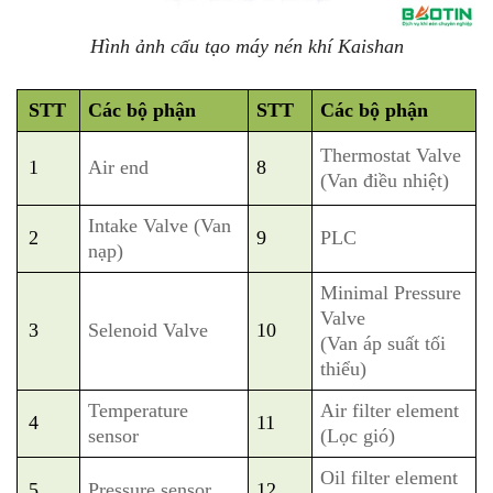
Hình ảnh cấu tạo máy nén khí Kaishan
STT
Các bộ phận
STT
Các bộ phận
Thermostat Valve
1
Air end
8
(Van điều nhiệt)
Intake Valve (Van
2
9
PLC
nạp)
Minimal Pressure
Valve
3
Selenoid Valve
10
(Van áp suất tối
thiểu)
Temperature
Air filter element
4
11
sensor
(Lọc gió)
Oil filter element
5
Pressure sensor
12