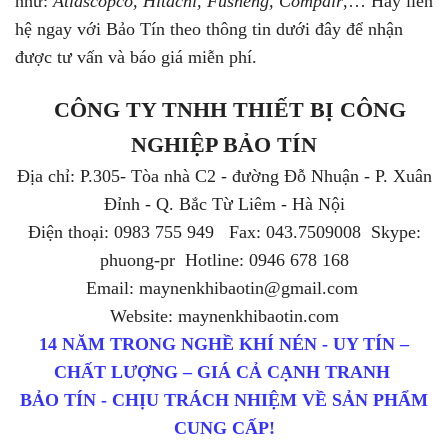
như:
Atlascopco, Hitachi, Fusheng, Compair
,… Hãy liên
hệ ngay với Bảo Tín theo thông tin dưới đây để nhận
được tư vấn và báo giá miễn phí.
CÔNG TY TNHH THIẾT BỊ CÔNG
NGHIỆP BẢO TÍN
Địa chỉ: P.305- Tòa nhà C2 - đường Đỗ Nhuận - P. Xuân
Đỉnh - Q. Bắc Từ Liêm - Hà Nội
Điện thoại: 0983 755 949 Fax: 043.7509008 Skype:
phuong-pr Hotline: 0946 678 168
Email: maynenkhibaotin@gmail.com
Website: maynenkhibaotin.com
14 NĂM TRONG NGHỀ KHÍ NÉN - UY TÍN –
CHẤT LƯỢNG – GIÁ CẢ CẠNH TRANH
BẢO TÍN - CHỊU TRÁCH NHIỆM VỀ SẢN PHẨM
CUNG CẤP!