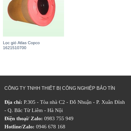
Lọc gió Atlas Copco
1621510700
CÔNG TY TNHH THIẾT BỊ CÔNG NGHIỆP BẢO TÍN
Địa chỉ:
P.305 - Tòa nhà C2 - Đỗ Nhuận - P. Xuân Đỉnh
- Q. Bắc Từ Liêm - Hà Nội
Điện thoại/ Zalo:
0983 755 949
Hotline/Zalo:
0946 678 168