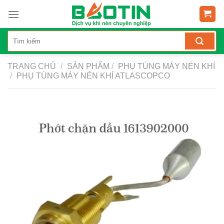
Skip
to
content
TRANG CHỦ
/
SẢN PHẨM
/
PHỤ TÙNG MÁY NÉN KHÍ
/
PHỤ TÙNG MÁY NÉN KHÍ ATLASCOPCO