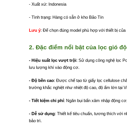
- Xuất xứ: Indonesia
- Tình trạng: Hàng có sẵn ở kho Bảo Tín
Lưu ý
: Để chọn đúng model phù hợp với thiết bị của
2. Đặc điểm nổi bật của lọc gió 
- Hiệu suất lọc vượt trội
: Sử dụng công nghệ lọc Pow
lưu lượng khí vào động cơ.
- Độ bền cao
: Được chế tạo từ giấy lọc cellulose c
trường khắc nghiệt như nhiệt độ cao, độ ẩm lớn tại V
- Tiết kiệm chi phí
: Ngăn bụi bẩn xâm nhập động cơ, g
- Dễ sử dụng
: Thiết kế tiêu chuẩn, tương thích với
bảo trì.