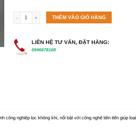
Máy làm đá viên Scotsman NW458AS số lượng
THÊM VÀO GIỎ HÀNG
LIÊN HỆ TƯ VẤN, ĐẶT HÀNG:
0946678168
 công nghiệp lọc không khí, nổi bật với công nghệ tiên tiến giúp loại