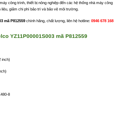
máy công trình, thiết bị nông nghiệp đến các hệ thống nhà máy công 
liệu, giảm chi phí bảo trì và bảo vệ môi trường.
03 mã P812559
chính hãng, chất lượng, liên hệ hotline:
0946 678 168
belco YZ11P00001S003 mã P812559
 inch)
nch)
K480-8