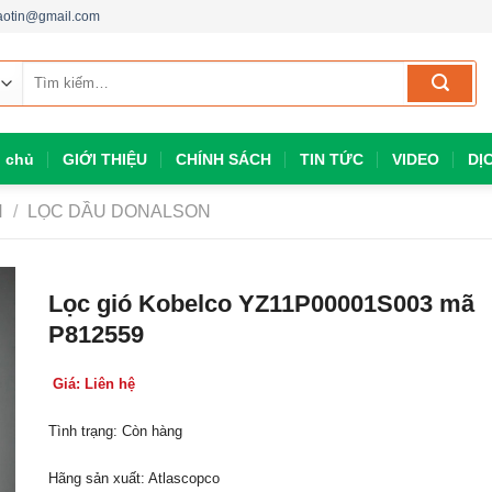
aotin@gmail.com
Tìm
kiếm:
g chủ
GIỚI THIỆU
CHÍNH SÁCH
TIN TỨC
VIDEO
DỊ
N
/
LỌC DẦU DONALSON
Lọc gió Kobelco YZ11P00001S003 mã
P812559
Giá: Liên hệ
Tình trạng: Còn hàng
Hãng sản xuất: Atlascopco