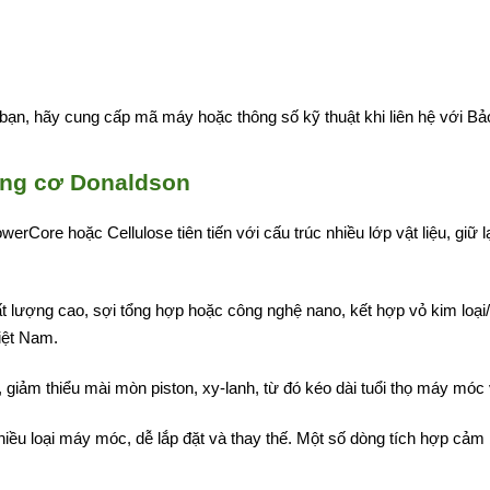
 bạn, hãy cung cấp mã máy hoặc thông số kỹ thuật khi liên hệ với Bả
động cơ Donaldson
erCore hoặc Cellulose tiên tiến với cấu trúc nhiều lớp vật liệu, giữ 
hất lượng cao, sợi tổng hợp hoặc công nghệ nano, kết hợp vỏ kim lo
iệt Nam.
iảm thiểu mài mòn piston, xy-lanh, từ đó kéo dài tuổi thọ máy móc và
 nhiều loại máy móc, dễ lắp đặt và thay thế. Một số dòng tích hợp cảm