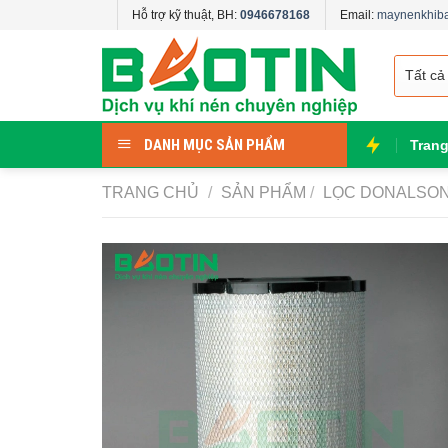
Skip
Hỗ trợ kỹ thuật, BH:
0946678168
Email:
maynenkhib
to
content
DANH MỤC SẢN PHẨM
Tran
TRANG CHỦ
/
SẢN PHẨM
/
LỌC DONALSO