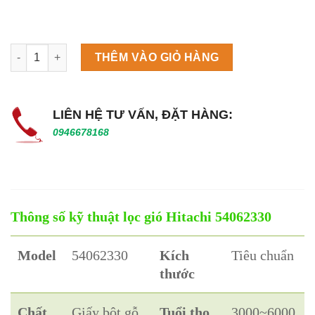
Máy làm đá viên Scotsman NW458AS số lượng
THÊM VÀO GIỎ HÀNG
LIÊN HỆ TƯ VẤN, ĐẶT HÀNG:
0946678168
Thông số kỹ thuật lọc gió Hitachi 54062330
Model
54062330
Kích
Tiêu chuẩn
thước
Chất
Giấy bột gỗ
Tuổi thọ
3000~6000