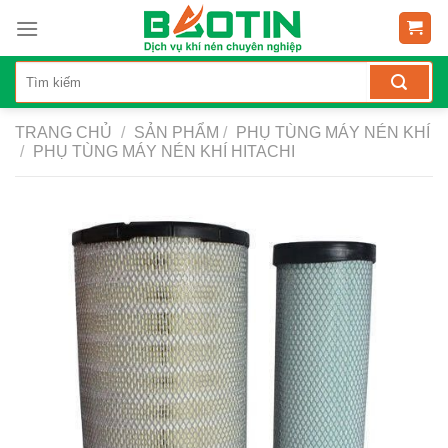
Skip
to
content
TRANG CHỦ
/
SẢN PHẨM
/
PHỤ TÙNG MÁY NÉN KHÍ
/
PHỤ TÙNG MÁY NÉN KHÍ HITACHI