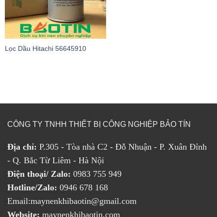
Lọc Dầu Hitachi 56645910
CÔNG TY TNHH THIẾT BỊ CÔNG NGHIỆP BẢO TÍN
Địa chỉ:
P.305 - Tòa nhà C2 - Đỗ Nhuận - P. Xuân Đỉnh
- Q. Bắc Từ Liêm - Hà Nội
Điện thoại/ Zalo:
0983 755 949
Hotline/Zalo:
0946 678 168
Email:maynenkhibaotin@gmail.com
Website:
maynenkhibaotin.com