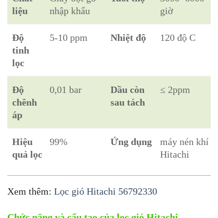
liệu
nhập khẩu
giờ
Độ
5-10 ppm
Nhiệt độ
120 độ C
tinh
lọc
Độ
0,01 bar
Dầu còn
≤ 2ppm
chênh
sau tách
áp
Hiệu
99%
Ứng dụng
máy nén khí
quả lọc
Hitachi
Xem thêm:
Lọc gió Hitachi 56792330
Chức năng và cấu tạo của lọc gió Hitachi