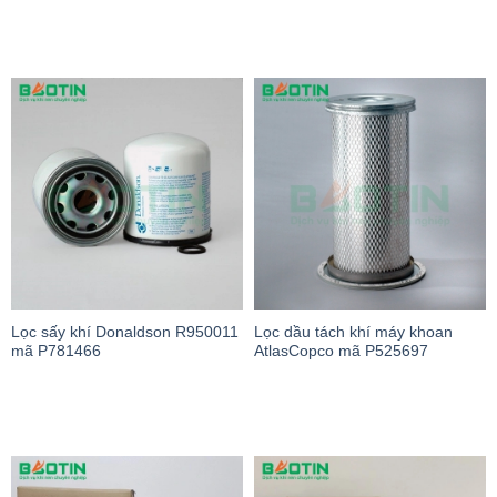
Lọc sấy khí Donaldson R950011
Lọc dầu tách khí máy khoan
mã P781466
AtlasCopco mã P525697