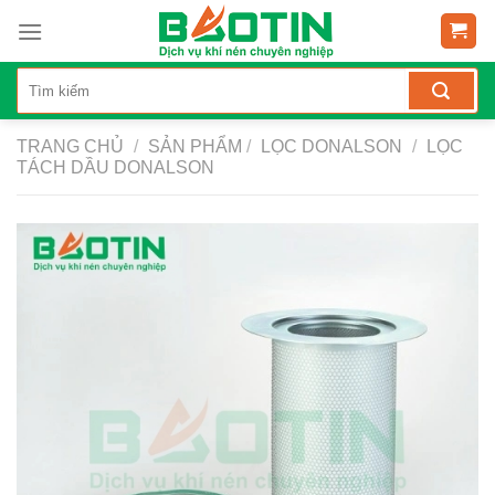
Skip
to
content
TRANG CHỦ
/
SẢN PHẨM
/
LỌC DONALSON
/
LỌC
TÁCH DẦU DONALSON