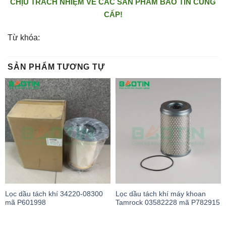
CHỊU TRÁCH NHIỆM VỀ CÁC SẢN PHẨM BẢO TÍN CUNG
CẤP!
Từ khóa:
SẢN PHẨM TƯƠNG TỰ
Lọc dầu tách khí 34220-08300
Lọc dầu tách khí máy khoan
mã P601998
Tamrock 03582228 mã P782915