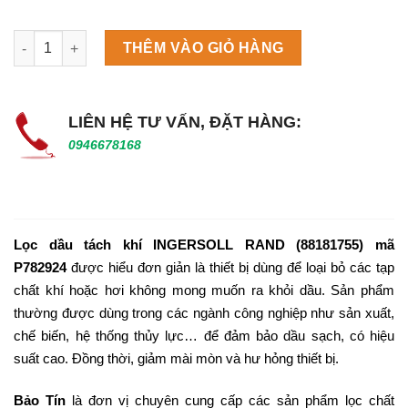
Máy làm đá viên Scotsman NW458AS số lượng
THÊM VÀO GIỎ HÀNG
LIÊN HỆ TƯ VẤN, ĐẶT HÀNG:
0946678168
Lọc dầu tách khí INGERSOLL RAND (88181755) mã
P782924
được hiểu đơn giản là thiết bị dùng để loại bỏ các tạp
chất khí hoặc hơi không mong muốn ra khỏi dầu. Sản phẩm
thường được dùng trong các ngành công nghiệp như sản xuất,
chế biến, hệ thống thủy lực… để đảm bảo dầu sạch, có hiệu
suất cao. Đồng thời, giảm mài mòn và hư hỏng thiết bị.
Bảo Tín
là đơn vị chuyên cung cấp các sản phẩm lọc chất