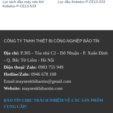
Lọc tách dầu máy nén khí
Lọc dầu Kobelco P-CE13-533
Kobelco P-CE13-533
CÔNG TY TNHH THIẾT BỊ CÔNG NGHIỆP BẢO TÍN
Địa chỉ:
P.305 - Tòa nhà C2 - Đỗ Nhuận - P. Xuân Đỉnh
- Q. Bắc Từ Liêm - Hà Nội
Điện thoại/ Zalo:
0983 755 949
Hotline/Zalo:
0946 678 168
Email:maynenkhibaotin@gmail.com
Website:
maynenkhibaotin.com
BẢO TÍN CHỊU TRÁCH NHIỆM VỀ CÁC SẢN PHẨM
CUNG CẤP!