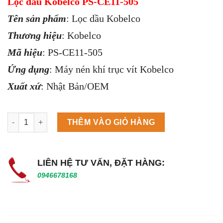
Lọc dầu Kobelco PS-CE11-505
Tên sản phẩm
: Lọc dầu Kobelco
Thương hiệu
: Kobelco
Mã hiệu
: PS-CE11-505
Ứng dụng
: Máy nén khí trục vít Kobelco
Xuất xứ
: Nhật Bản/OEM
Máy làm đá viên Scotsman NW458AS số lượng
THÊM VÀO GIỎ HÀNG
LIÊN HỆ TƯ VẤN, ĐẶT HÀNG:
0946678168