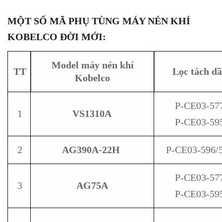
MỘT SỐ MÃ PHỤ TÙNG MÁY NÉN KHÍ
KOBELCO ĐỜI MỚI:
Model máy nén khí
TT
Lọc tách d
Kobelco
P-CE03-57
1
VS1310A
P-CE03-59
2
AG390A-22H
P-CE03-596/
P-CE03-57
3
AG75A
P-CE03-59