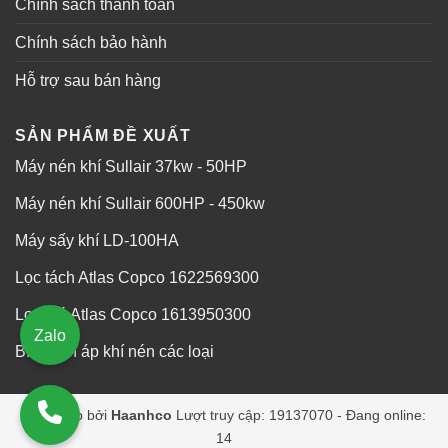
Chính sách thanh toán
Chính sách bảo hành
Hỗ trợ sau bán hàng
SẢN PHẨM ĐỀ XUẤT
Máy nén khí Sullair 37kw - 50HP
Máy nén khí Sullair 600HP - 450kw
Máy sấy khí LD-100HA
Lọc tách Atlas Copco 1622569300
Lọc gió Atlas Copco 1613950300
Zalo
Bình tích áp khí nén các loại
Cung cấp bởi
Haanhco
Lượt truy cập: 19137070 - Đang online:
14