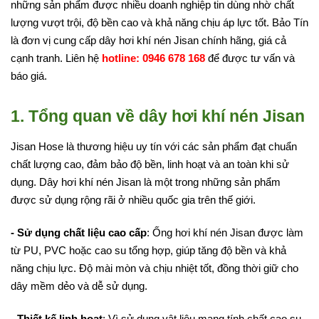
những sản phẩm được nhiều doanh nghiệp tin dùng nhờ chất
lượng vượt trội, độ bền cao và khả năng chịu áp lực tốt. Bảo Tín
là đơn vị cung cấp dây hơi khí nén Jisan chính hãng, giá cả
cạnh tranh. Liên hệ
hotline: 0946 678 168
để được tư vấn và
báo giá.
1. Tổng quan về dây hơi khí nén Jisan
Jisan Hose là thương hiệu uy tín với các sản phẩm đạt chuẩn
chất lượng cao, đảm bảo độ bền, linh hoạt và an toàn khi sử
dụng. Dây hơi khí nén Jisan là một trong những sản phẩm
được sử dụng rộng rãi ở nhiều quốc gia trên thế giới.
- Sử dụng chất liệu cao cấp
: Ống hơi khí nén Jisan được làm
từ PU, PVC hoặc cao su tổng hợp, giúp tăng độ bền và khả
năng chịu lực. Độ mài mòn và chịu nhiệt tốt, đồng thời giữ cho
dây mềm dẻo và dễ sử dụng.
- Thiết kế linh hoạt
: Vì sử dụng vật liệu mang tính chất cao su,