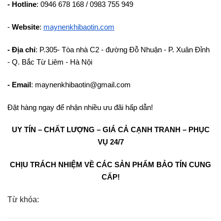
- Hotline
: 0946 678 168 / 0983 755 949
-
Website
:
maynenkhibaotin.com
- Địa chỉ
: P.305- Tòa nhà C2 - đường Đỗ Nhuận - P. Xuân Đỉnh
- Q. Bắc Từ Liêm - Hà Nội
- Email
: maynenkhibaotin@gmail.com
Đặt hàng ngay để nhận nhiều ưu đãi hấp dẫn!
UY TÍN – CHẤT LƯỢNG – GIÁ CẢ CẠNH TRANH – PHỤC
VỤ 24/7
CHỊU TRÁCH NHIỆM VỀ CÁC SẢN PHẨM BẢO TÍN CUNG
CẤP!
Từ khóa: