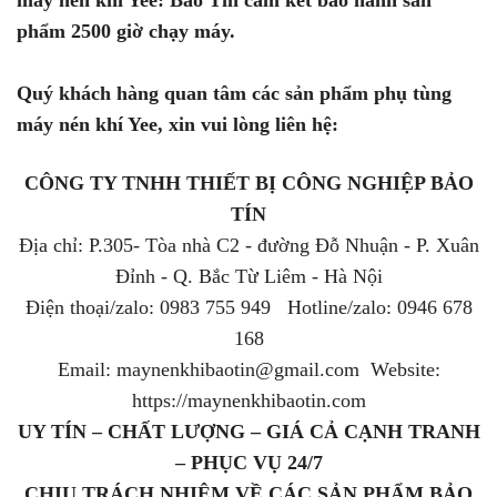
phẩm 2500 giờ chạy máy.
Quý khách hàng quan tâm các sản phẩm phụ tùng
máy nén khí Yee, xin vui lòng liên hệ:
CÔNG TY TNHH THIẾT BỊ CÔNG NGHIỆP BẢO
TÍN
Địa chỉ: P.305- Tòa nhà C2 - đường Đỗ Nhuận - P. Xuân
Đỉnh - Q. Bắc Từ Liêm - Hà Nội
Điện thoại/zalo: 0983 755 949 Hotline/zalo: 0946 678
168
Email: maynenkhibaotin@gmail.com Website:
https://maynenkhibaotin.com
UY TÍN – CHẤT LƯỢNG – GIÁ CẢ CẠNH TRANH
– PHỤC VỤ 24/7
CHỊU TRÁCH NHIỆM VỀ CÁC SẢN PHẨM BẢO