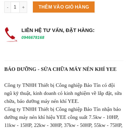
Máy làm đá viên Scotsman NW458AS số lượng
THÊM VÀO GIỎ HÀNG
LIÊN HỆ TƯ VẤN, ĐẶT HÀNG:
0946678168
BẢO DƯỠNG - SỬA CHỮA MÁY NÉN KHÍ YEE
Công ty TNHH Thiết bị Công nghiệp Bảo Tín có đội
ngũ kỹ thuật, kinh doanh có kinh nghiệm về lắp đặt, sửa
chữa, bảo dưỡng máy nén khí YEE.
Công ty TNHH Thiết bị Công nghiệp Bảo Tín nhận bảo
dưỡng máy nén khí hiệu YEE công suất 7.5kw - 10HP,
11kw - 15HP, 22kw - 30HP, 37kw - 50HP, 55kw - 75HP,