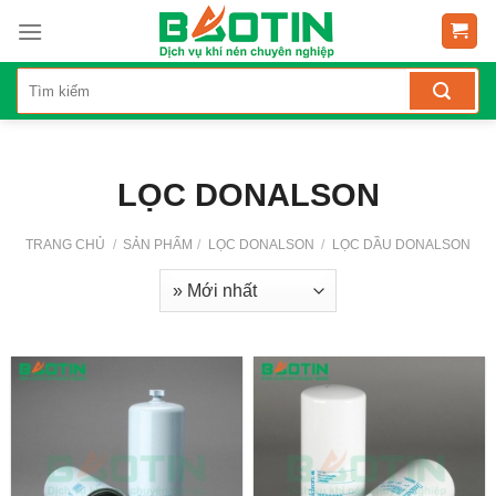
Skip
to
content
LỌC DONALSON
TRANG CHỦ
/
SẢN PHẨM
/
LỌC DONALSON
/
LỌC DẦU DONALSON