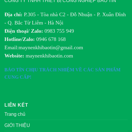
CÔNG TY TNHH THIẾT BỊ CÔNG NGHIỆP BẢO TÍN
Địa chỉ:
P.305 - Tòa nhà C2 - Đỗ Nhuận - P. Xuân Đỉnh
- Q. Bắc Từ Liêm - Hà Nội
Điện thoại/ Zalo:
0983 755 949
Hotline/Zalo:
0946 678 168
Email:maynenkhibaotin@gmail.com
Website:
maynenkhibaotin.com
BẢO TÍN CHỊU TRÁCH NHIỆM VỀ CÁC SẢN PHẨM
CUNG CẤP!
LIÊN KẾT
Trang chủ
GIỚI THIỆU