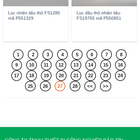
Lọc nhiên liệu thô FS1280
Lọc dầu thô nhiên liệu
mã P551329
FS19765 mã P550851
1
2
3
4
5
6
7
8
9
10
11
12
13
14
15
16
17
18
19
20
21
22
23
24
25
26
27
28
<<
>>