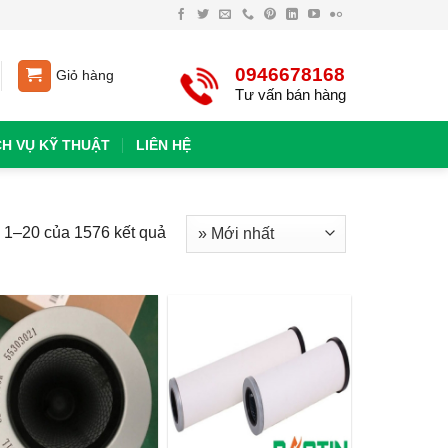
0946678168
Giỏ hàng
Tư vấn bán hàng
CH VỤ KỸ THUẬT
LIÊN HỆ
ị 1–20 của 1576 kết quả