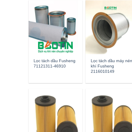
Lọc tách dầu Fusheng
Lọc tách dầu máy né
71121311-46910
khí Fusheng
2116010149