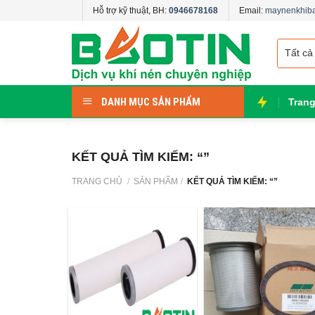
Skip
Hỗ trợ kỹ thuật, BH:
0946678168
Email:
maynenkhib
to
content
DANH MỤC SẢN PHẨM
Tran
KẾT QUẢ TÌM KIẾM: “”
TRANG CHỦ
/
SẢN PHẨM
/
KẾT QUẢ TÌM KIẾM: “”