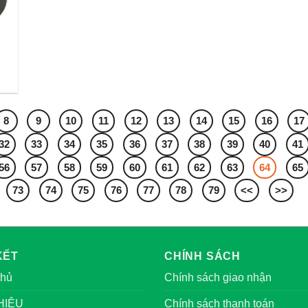
8
9
10
11
12
13
14
15
16
17
32
33
34
35
36
37
38
39
40
41
56
57
58
59
60
61
62
63
64
65
73
74
75
76
77
78
79
<<
>>
KẾT
CHÍNH SÁCH
chủ
Chính sách giao nhận
HIỆU
Chính sách thanh toán