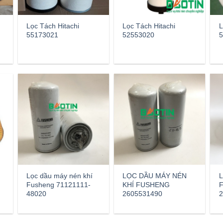
Lọc Tách Hitachi
Lọc Tách Hitachi
L
55173021
52553020
5
Lọc dầu máy nén khí
LỌC DẦU MÁY NÉN
Fusheng 71121111-
KHÍ FUSHENG
2
48020
2605531490