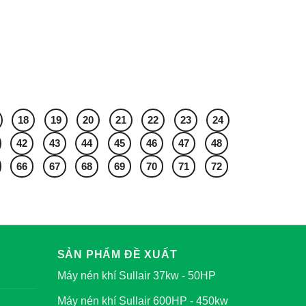
18
19
20
21
22
23
24
42
43
44
45
46
47
48
66
67
68
69
70
71
72
SẢN PHẨM ĐỀ XUẤT
Máy nén khí Sullair 37kw - 50HP
Máy nén khí Sullair 600HP - 450kw