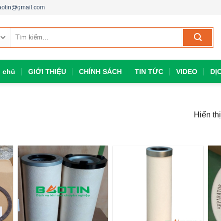
aotin@gmail.com
Tìm
kiếm:
g chủ
GIỚI THIỆU
CHÍNH SÁCH
TIN TỨC
VIDEO
DỊ
Hiển th