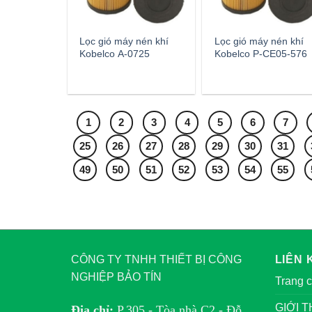
Lọc gió máy nén khí
Lọc gió máy nén khí
Kobelco A-0725
Kobelco P-CE05-576
1
2
3
4
5
6
7
25
26
27
28
29
30
31
49
50
51
52
53
54
55
CÔNG TY TNHH THIẾT BỊ CÔNG
LIÊN 
NGHIỆP BẢO TÍN
Trang 
GIỚI T
Địa chỉ:
P.305 - Tòa nhà C2 - Đỗ