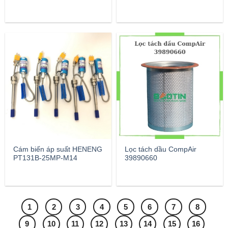
Cám biến áp suất HENENG
Lọc tách dầu CompAir
PT131B-25MP-M14
39890660
1
2
3
4
5
6
7
8
9
10
11
12
13
14
15
16