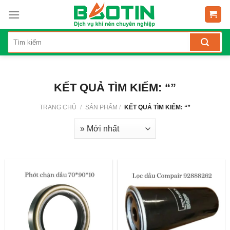
Skip
to
content
KẾT QUẢ TÌM KIẾM: “”
TRANG CHỦ
/
SẢN PHẨM
/
KẾT QUẢ TÌM KIẾM: “”