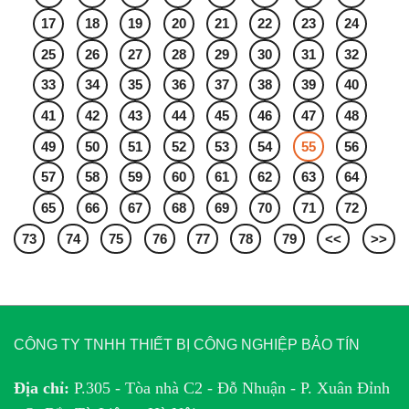
17
18
19
20
21
22
23
24
25
26
27
28
29
30
31
32
33
34
35
36
37
38
39
40
41
42
43
44
45
46
47
48
49
50
51
52
53
54
55
56
57
58
59
60
61
62
63
64
65
66
67
68
69
70
71
72
73
74
75
76
77
78
79
<<
>>
CÔNG TY TNHH THIẾT BỊ CÔNG NGHIỆP BẢO TÍN
Địa chỉ:
P.305 - Tòa nhà C2 - Đỗ Nhuận - P. Xuân Đỉnh