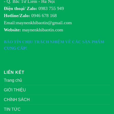
- Q. Bắc Từ Liêm - Hà Nội
Điện thoại/ Zalo:
0983 755 949
Hotline/Zalo:
0946 678 168
Email:maynenkhibaotin@gmail.com
Website:
maynenkhibaotin.com
BẢO TÍN CHỊU TRÁCH NHIỆM VỀ CÁC SẢN PHẨM
CUNG CẤP!
LIÊN KẾT
Trang chủ
GIỚI THIỆU
CHÍNH SÁCH
TIN TỨC