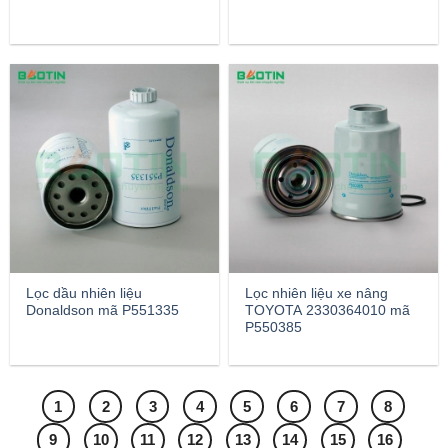
Lọc dầu nhiên liệu
Lọc nhiên liệu xe nâng
Donaldson mã P551335
TOYOTA 2330364010 mã
P550385
1
2
3
4
5
6
7
8
9
10
11
12
13
14
15
16