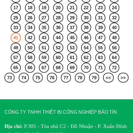
17
18
19
20
21
22
23
24
25
26
27
28
29
30
31
32
33
34
35
36
37
38
39
40
41
42
43
44
45
46
47
48
49
50
51
52
53
54
55
56
57
58
59
60
61
62
63
64
65
66
67
68
69
70
71
72
73
74
75
76
77
78
79
<<
>>
CÔNG TY TNHH THIẾT BỊ CÔNG NGHIỆP BẢO TÍN
Địa chỉ:
P.305 - Tòa nhà C2 - Đỗ Nhuận - P. Xuân Đỉnh