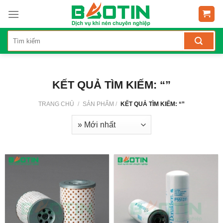
Skip
to
content
KẾT QUẢ TÌM KIẾM: “”
TRANG CHỦ
/
SẢN PHẨM
/
KẾT QUẢ TÌM KIẾM: “”