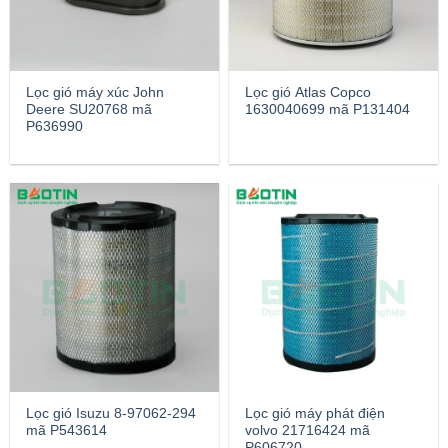
Lọc gió máy xúc John
Lọc gió Atlas Copco
Deere SU20768 mã
1630040699 mã P131404
P636990
Lọc gió Isuzu 8-97062-294
Lọc gió máy phát điện
mã P543614
volvo 21716424 mã
P606720