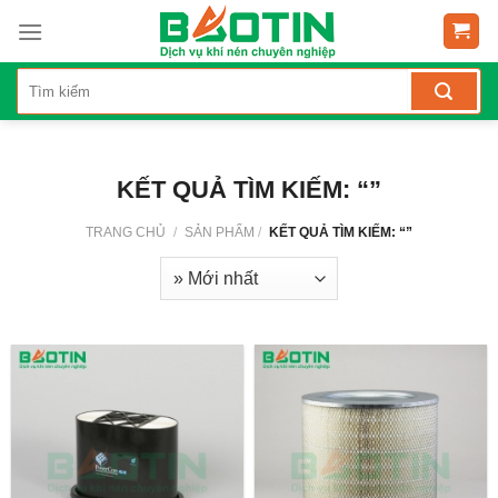
Skip
to
content
KẾT QUẢ TÌM KIẾM: “”
TRANG CHỦ
/
SẢN PHẨM
/
KẾT QUẢ TÌM KIẾM: “”