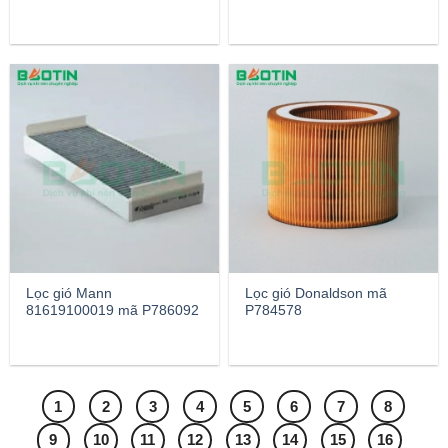
Lọc gió Mann
Lọc gió Donaldson mã
81619100019 mã P786092
P784578
1
2
3
4
5
6
7
8
9
10
11
12
13
14
15
16