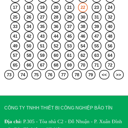
17
18
19
20
21
22
23
24
25
26
27
28
29
30
31
32
33
34
35
36
37
38
39
40
41
42
43
44
45
46
47
48
49
50
51
52
53
54
55
56
57
58
59
60
61
62
63
64
65
66
67
68
69
70
71
72
73
74
75
76
77
78
79
<<
>>
CÔNG TY TNHH THIẾT BỊ CÔNG NGHIỆP BẢO TÍN
Địa chỉ:
P.305 - Tòa nhà C2 - Đỗ Nhuận - P. Xuân Đỉnh