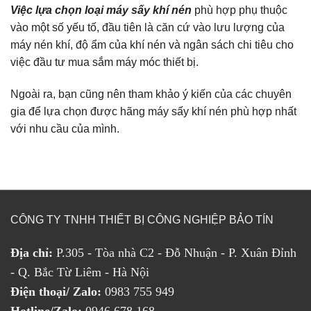
Việc lựa chọn loại máy sấy khí nén
phù hợp phụ thuộc
vào một số yếu tố, đầu tiên là căn cứ vào lưu lượng của
máy nén khí, độ ẩm của khí nén và ngân sách chi tiêu cho
việc đầu tư mua sắm máy móc thiết bị.
Ngoài ra, bạn cũng nên tham khảo ý kiến của các chuyên
gia để lựa chọn được hãng máy sấy khí nén phù hợp nhất
với nhu cầu của mình.
CÔNG TY TNHH THIẾT BỊ CÔNG NGHIỆP BẢO TÍN
Địa chỉ:
P.305 - Tòa nhà C2 - Đỗ Nhuận - P. Xuân Đỉnh
- Q. Bắc Từ Liêm - Hà Nội
Điện thoại/ Zalo:
0983 755 949
Hotline/Zalo:
0946 678 168