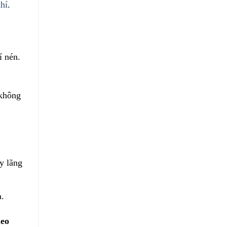
hí
.
í nén.
 không
y lãng
a.
heo