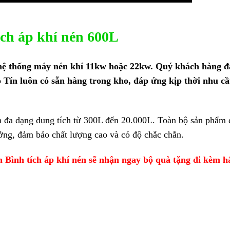
ích áp khí nén 600L
o hệ thống máy nén khí 11kw hoặc 22kw. Quý khách hàng 
 Tín luôn có sẵn hàng trong kho, đáp ứng kịp thời nhu c
én đa dạng dung tích từ 300L đến 20.000L. Toàn bộ sản phẩm 
ởng, đảm bảo chất lượng cao và có độ chắc chắn.
 Bình tích áp khí nén sẽ nhận ngay bộ quà tặng đi kèm h