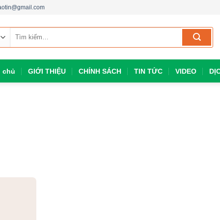
aotin@gmail.com
Tìm
kiếm:
g chủ
GIỚI THIỆU
CHÍNH SÁCH
TIN TỨC
VIDEO
DỊ