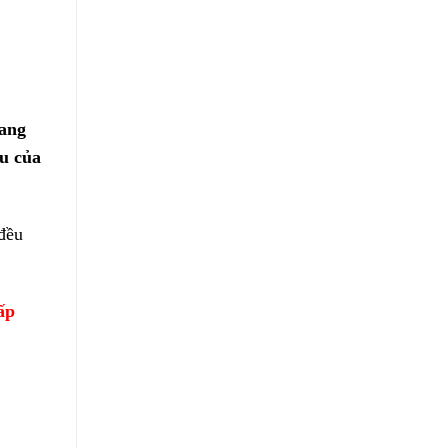
đang
ầu của
đều
ấp