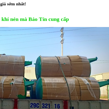
giá sớm nhất!
p khí nén mà Bảo Tín cung cấp