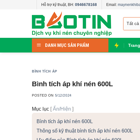
Skip
Hỗ trợ kỹ thuật, BH:
0946678168
Email:
maynenkhib
to
content
DANH MỤC SẢN PHẨM
Tran
BÌNH TÍCH ÁP
Bình tích áp khí nén 600L
POSTED ON
5/12/2024
Mục lục
[
Ẩn/Hiện
]
Bình tích áp khí nén 600L
Thông số kỹ thuật bình tích áp khí nén 600L