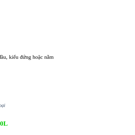
đầu, kiểu đứng hoặc nằm
oại
00L